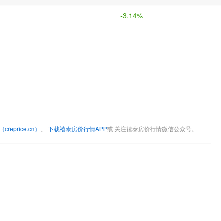
-3.14%
eprice.cn）
、
下载禧泰房价行情APP
或 关注禧泰房价行情微信公众号。