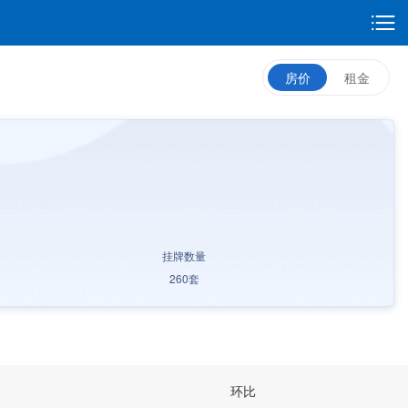
房价
租金
挂牌数量
260
套
环比