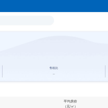
售租比
--
平均房价
（元/㎡）