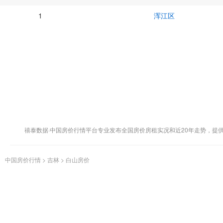
1
浑江区
禧泰数据·中国房价行情平台专业发布全国房价房租实况和近20年走势，提
中国房价行情
>
吉林
>
白山房价