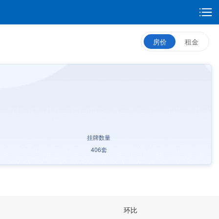
房价
租金
挂牌数量
406
套
环比