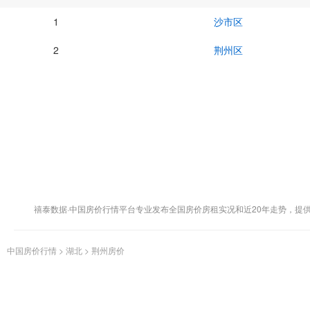
1
沙市区
2
荆州区
禧泰数据·中国房价行情平台专业发布全国房价房租实况和近20年走势，提
中国房价行情
>
湖北
>
荆州房价