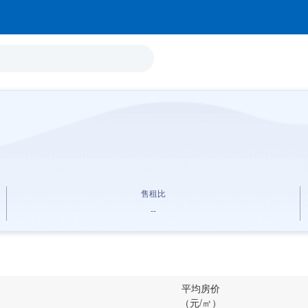
售租比
--
平均房价
（元/㎡）