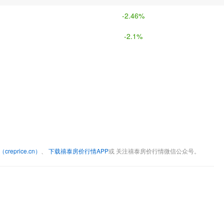
-2.46%
-2.1%
eprice.cn）
、
下载禧泰房价行情APP
或 关注禧泰房价行情微信公众号。