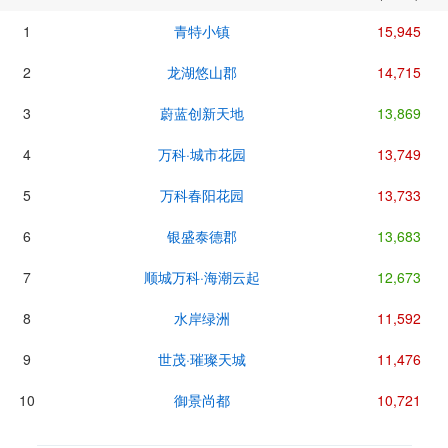
1
青特小镇
15,945
2
龙湖悠山郡
14,715
3
蔚蓝创新天地
13,869
4
万科·城市花园
13,749
5
万科春阳花园
13,733
6
银盛泰德郡
13,683
7
顺城万科·海潮云起
12,673
8
水岸绿洲
11,592
9
世茂·璀璨天城
11,476
10
御景尚都
10,721