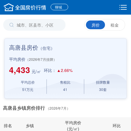
聊城
房价
租金
高唐县房价
（住宅）
平均房价
（2026年7月挂牌）
4,433
环比：
▲2.66%
元/㎡
平均总价
售租比
挂牌数量
51
万元
41
30
套
高唐县乡镇房价排行
（2026年7月）
平均房价
排名
乡镇
环比
(元/㎡)