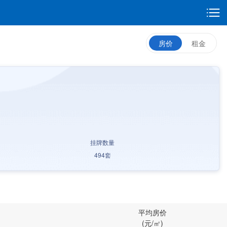
房价
租金
挂牌数量
494
套
平均房价
(元/㎡)