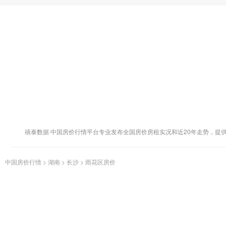
禧泰数据·中国房价行情平台专业发布全国房价房租实况和近20年走势，提
中国房价行情
>
湖南
>
长沙
>
雨花区房价