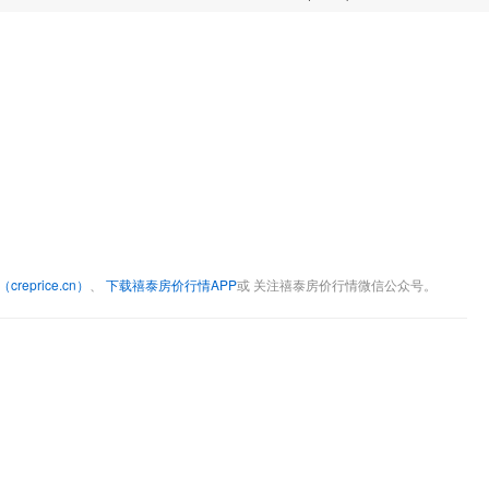
eprice.cn）
、
下载禧泰房价行情APP
或 关注禧泰房价行情微信公众号。