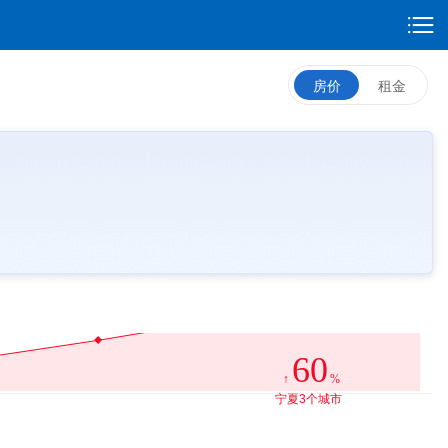
房价
租金
60
↑
%
宁夏3个城市