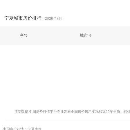
宁夏城市房价排行
（2026年7月）
序号
城市
禧泰数据·中国房价行情平台专业发布全国房价房租实况和近20年走势，提
中国房价行情
>
宁夏房价