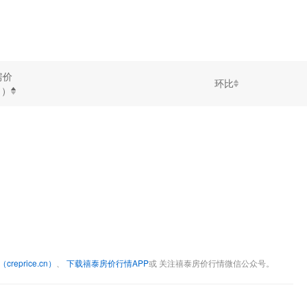
房价
环比
㎡）
eprice.cn）
、
下载禧泰房价行情APP
或 关注禧泰房价行情微信公众号。