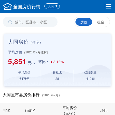
大同
房价
租金
大同房价
（住宅）
平均房价
（2026年7月挂牌）
5,851
环比：
▲3.16%
元/㎡
平均总价
售租比
挂牌数量
64
万元
28
412
套
大同区市县房价排行
（2026年7月）
平均房价
排名
行政区
环比
（元/㎡）