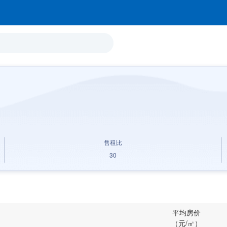
售租比
30
平均房价
（元/㎡）