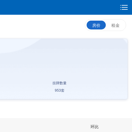
房价
租金
挂牌数量
953
套
环比