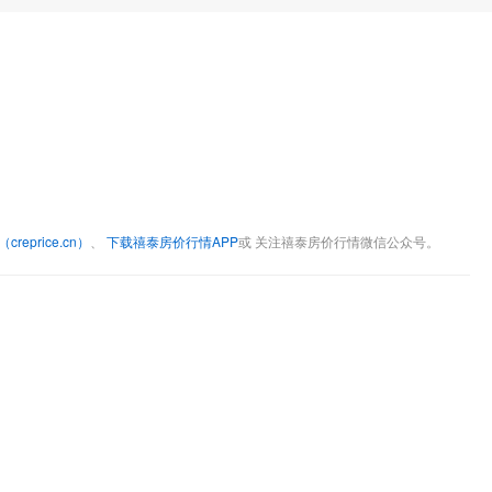
eprice.cn）
、
下载禧泰房价行情APP
或 关注禧泰房价行情微信公众号。