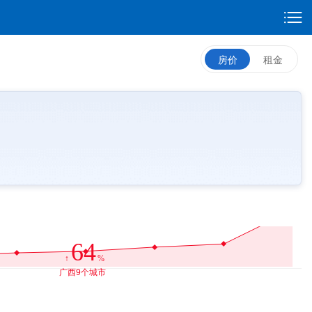
房价
租金
64
↑
%
广西9个城市