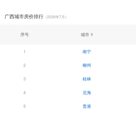
广西城市房价排行
（2026年7月）
序号
城市
1
南宁
2
柳州
3
桂林
4
北海
5
贵港