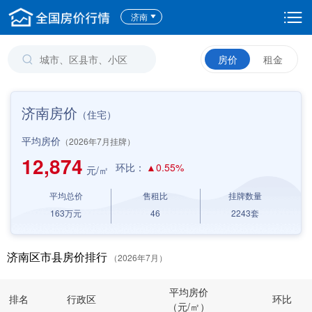
济南
房价
租金
济南房价
（住宅）
平均房价
（2026年7月挂牌）
12,874
环比：
▲0.55%
元/㎡
平均总价
售租比
挂牌数量
163
万元
46
2243
套
济南区市县房价排行
（2026年7月）
平均房价
排名
行政区
环比
（元/㎡）