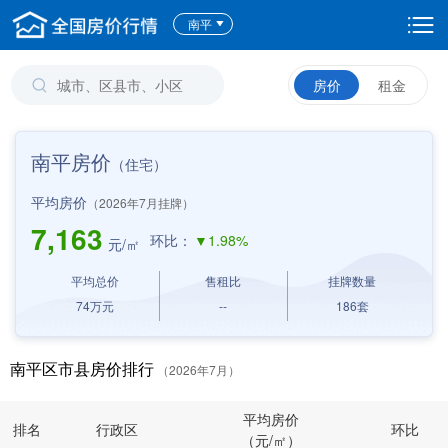
南平
房价
租金
南平房价
（住宅）
平均房价
（2026年7月挂牌）
7,163
环比：
▼1.98%
元/㎡
平均总价
售租比
挂牌数量
74
万元
--
186
套
南平区市县房价排行
（2026年7月）
平均房价
排名
行政区
环比
（元/㎡）