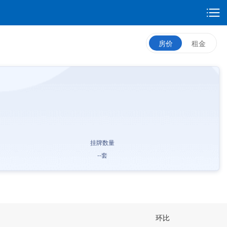
房价
租金
挂牌数量
--
套
环比