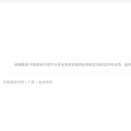
禧泰数据·中国房价行情平台专业发布全国房价房租实况和近20年走势，提
中国房价行情
>
广西
>
钦州房价