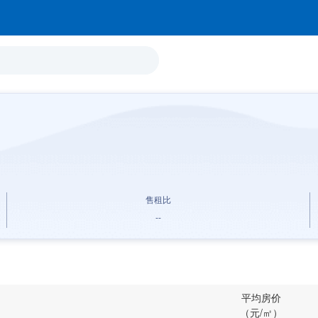
售租比
--
平均房价
（元/㎡）