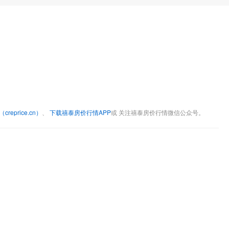
eprice.cn）
、
下载禧泰房价行情APP
或 关注禧泰房价行情微信公众号。