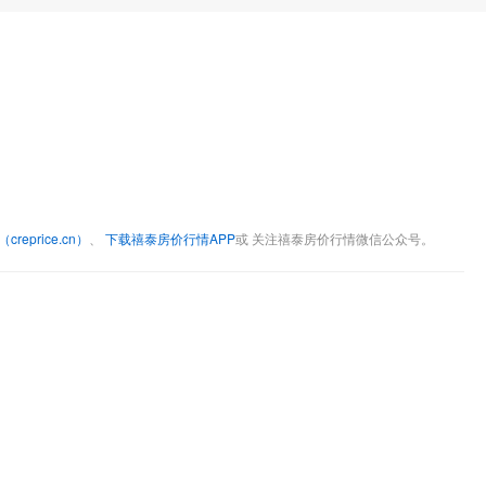
eprice.cn）
、
下载禧泰房价行情APP
或 关注禧泰房价行情微信公众号。