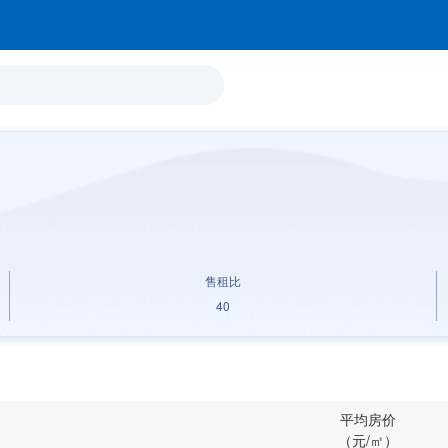
售租比
40
平均房价
（元/㎡）