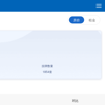
房价
租金
挂牌数量
1854
套
环比