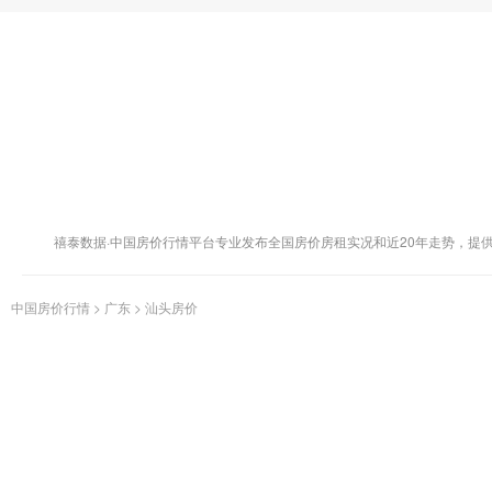
禧泰数据·中国房价行情平台专业发布全国房价房租实况和近20年走势，提
中国房价行情
>
广东
>
汕头房价