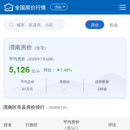
渭南
房价
租金
渭南房价
（住宅）
平均房价
（2026年7月挂牌）
5,126
环比：
▼1.48%
元/㎡
平均总价
售租比
挂牌数量
61
万元
--
246
套
渭南区市县房价排行
（2026年7月）
平均房价
排名
行政区
环比
（元/㎡）