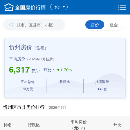
忻州
房价
租金
忻州房价
（住宅）
平均房价
（2026年7月挂牌）
6,317
环比：
▼1.76%
元/㎡
平均总价
售租比
挂牌数量
73
万元
--
142
套
忻州区市县房价排行
（2026年7月）
平均房价
排名
行政区
环比
（元/㎡）