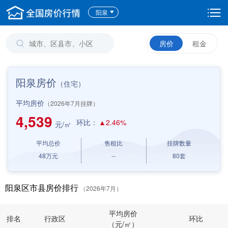
阳泉
房价
租金
阳泉房价
（住宅）
平均房价
（2026年7月挂牌）
4,539
环比：
▲2.46%
元/㎡
平均总价
售租比
挂牌数量
48
万元
--
80
套
阳泉区市县房价排行
（2026年7月）
平均房价
排名
行政区
环比
（元/㎡）