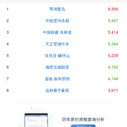
1
秀湖鹭岛
8,550
2
中瓯璧河名都
5,907
3
中国铁建·东林道
5,414
4
天正璧城中央
5,364
5
佳兆业·樾伴山
5,235
6
瀚恩北城丽景
4,762
7
嘉陵·春和景明
4,746
8
远林雅宇豪苑
3,971