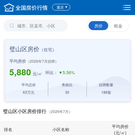
重庆
房价
租金
璧山区房价
（住宅）
平均房价
（2026年7月挂牌）
5,880
环比：
▼5.56%
元/㎡
平均总价
售租比
挂牌数量
63
万元
30
188
套
璧山区小区房价排行
（2026年7月）
平均房价
排名
小区名称
(元/㎡)