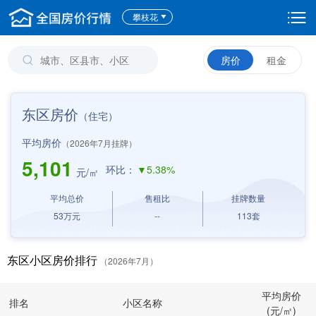
攀枝花
房价
租金
东区房价
（住宅）
平均房价
（2026年7月挂牌）
5,101
环比：
▼5.38%
元/㎡
平均总价
售租比
挂牌数量
53
万元
--
113
套
东区小区房价排行
（2026年7月）
平均房价
排名
小区名称
(元/㎡)