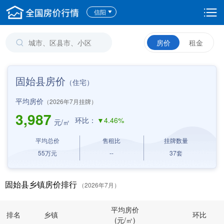
信阳
房价
租金
固始县房价
（住宅）
平均房价
（2026年7月挂牌）
3,987
环比：
▼4.46%
元/㎡
平均总价
售租比
挂牌数量
55
万元
--
37
套
固始县乡镇房价排行
（2026年7月）
平均房价
排名
乡镇
环比
(元/㎡)