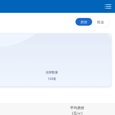
房价
租金
挂牌数量
124
套
平均房价
(元/㎡)