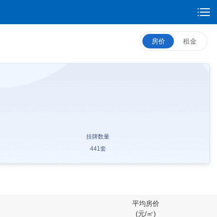
房价
租金
挂牌数量
441
套
平均房价
(元/㎡)