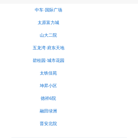
中车·国际广场
太原富力城
山大二院
五龙湾·府东天地
碧桂园·城市花园
太铁佳苑
坤昇小区
德祥6院
融田绿洲
晋安北院