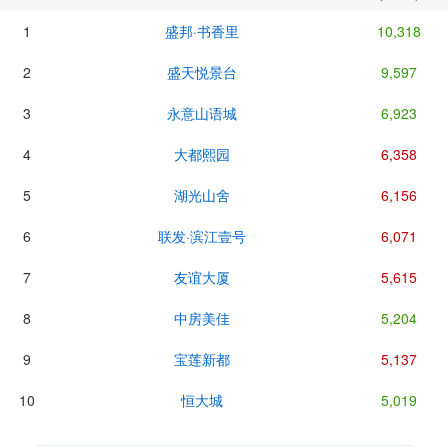
1
盛邦·书香里
10,318
2
盛天悦景台
9,597
3
永意山语城
6,923
4
大都熙园
6,358
5
湖光山舍
6,156
6
联发·滨江壹号
6,071
7
友谊大厦
5,615
8
中房美佳
5,204
9
宝莲新都
5,137
10
恒大城
5,019