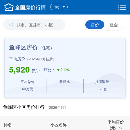
柳州
房价
租金
鱼峰区房价
（住宅）
平均房价
（2026年7月挂牌）
5,920
环比：
▼2.6%
元/㎡
平均总价
售租比
挂牌数量
63
万元
--
273
套
鱼峰区小区房价排行
（2026年7月）
平均房价
排名
小区名称
(元/㎡)