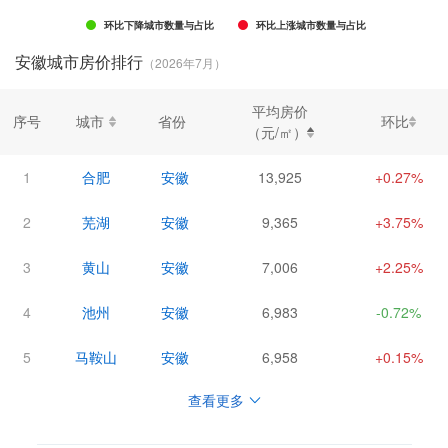
环比下降城市数量与占比
环比上涨城市数量与占比
安徽城市房价排行
（2026年7月）
平均房价
序号
城市
省份
环比
（元/㎡）
1
合肥
安徽
13,925
+0.27%
2
芜湖
安徽
9,365
+3.75%
3
黄山
安徽
7,006
+2.25%
4
池州
安徽
6,983
-0.72%
5
马鞍山
安徽
6,958
+0.15%
查看更多