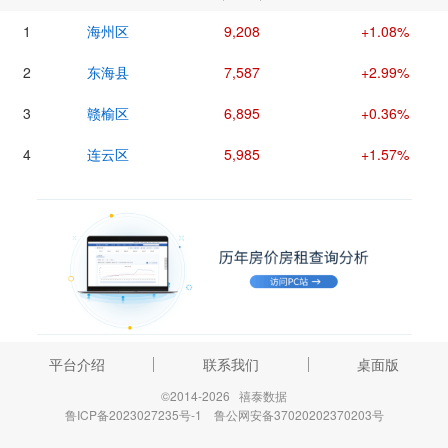
1
海州区
9,208
+1.08%
2
东海县
7,587
+2.99%
3
赣榆区
6,895
+0.36%
4
连云区
5,985
+1.57%
平台介绍
联系我们
桌面版
禧泰数据·中国房价行情平台专业发布全国房价房租实况和近20年走势，提供
©2014-2026 禧泰数据
城市住房和房地产项目市场分析、房产数据下载等服务，欢迎
访问中国房价行
鲁ICP备2023027235号-1
鲁公网安备37020202370203号
情网站（creprice.cn）
、
下载禧泰房价行情APP
或 关注禧泰房价行情微信公
众号。