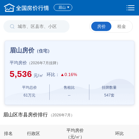
眉山
房价
租金
眉山房价
（住宅）
平均房价
（2026年7月挂牌）
5,536
环比：
▲0.16%
元/㎡
平均总价
售租比
挂牌数量
61
万元
--
547
套
眉山区市县房价排行
（2026年7月）
平均房价
排名
行政区
环比
（元/㎡）