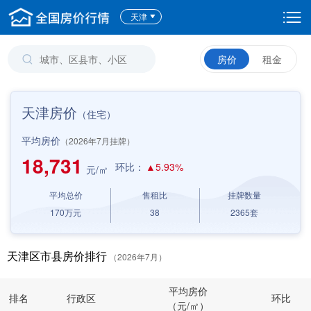
天津
房价
租金
天津房价
（住宅）
平均房价
（2026年7月挂牌）
18,731
环比：
▲5.93%
元/㎡
平均总价
售租比
挂牌数量
170
万元
38
2365
套
天津区市县房价排行
（2026年7月）
平均房价
排名
行政区
环比
（元/㎡）