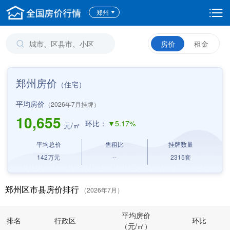
郑州
房价
租金
郑州房价
（住宅）
平均房价
（2026年7月挂牌）
10,655
环比：
▼5.17%
元/㎡
平均总价
售租比
挂牌数量
142
万元
--
2315
套
郑州区市县房价排行
（2026年7月）
平均房价
排名
行政区
环比
（元/㎡）