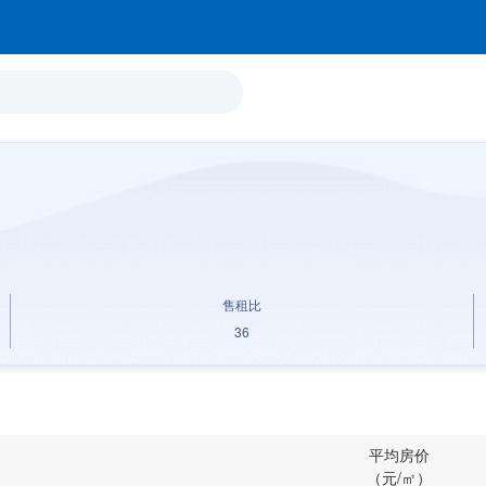
售租比
36
平均房价
（元/㎡）