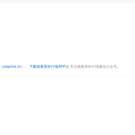
eprice.cn）
、
下载禧泰房价行情APP
或 关注禧泰房价行情微信公众号。