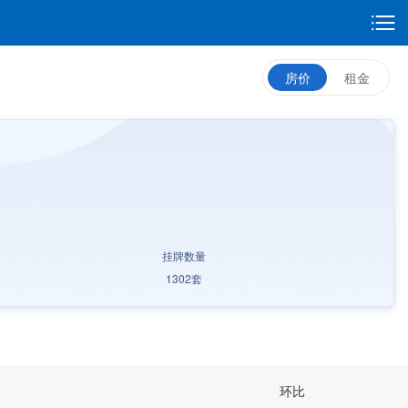
房价
租金
挂牌数量
1302
套
环比