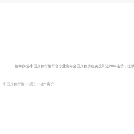
禧泰数据·中国房价行情平台专业发布全国房价房租实况和近20年走势，提
中国房价行情
>
浙江
>
湖州房价