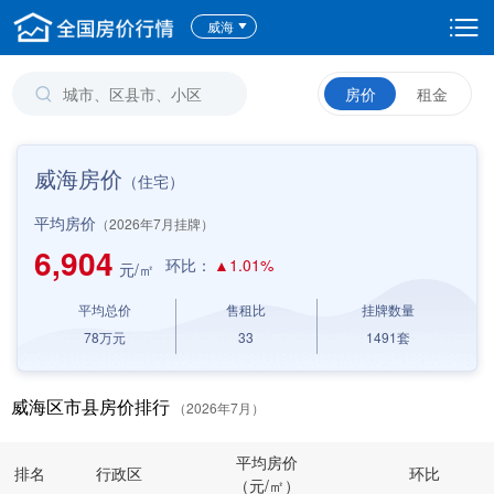
威海
房价
租金
威海房价
（住宅）
平均房价
（2026年7月挂牌）
6,904
环比：
▲1.01%
元/㎡
平均总价
售租比
挂牌数量
78
万元
33
1491
套
威海区市县房价排行
（2026年7月）
平均房价
排名
行政区
环比
（元/㎡）