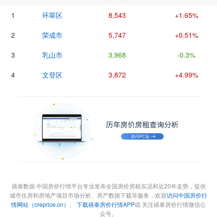
1
环翠区
8,543
+1.65%
2
荣成市
5,747
+0.51%
3
乳山市
3,968
-0.3%
4
文登区
3,872
+4.99%
禧泰数据·中国房价行情平台专业发布全国房价房租实况和近20年走势，提供
城市住房和房地产项目市场分析、房产数据下载等服务，欢迎
访问中国房价行
情网站（creprice.cn）
、
下载禧泰房价行情APP
或 关注禧泰房价行情微信公
众号。