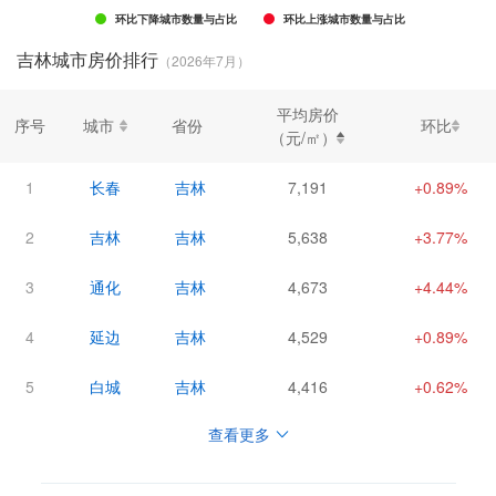
环比下降城市数量与占比
环比上涨城市数量与占比
吉林城市房价排行
（2026年7月）
平均房价
序号
城市
省份
环比
（元/㎡）
1
长春
吉林
7,191
+0.89%
2
吉林
吉林
5,638
+3.77%
3
通化
吉林
4,673
+4.44%
4
延边
吉林
4,529
+0.89%
5
白城
吉林
4,416
+0.62%
查看更多